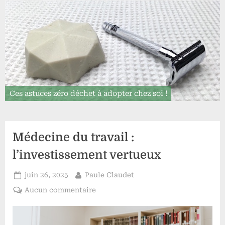
Ces astuces zéro déchet à adopter chez soi !
Médecine du travail :
l’investissement vertueux
Posted
By
juin 26, 2025
Paule Claudet
on
sur
Aucun commentaire
Médecine
du
travail