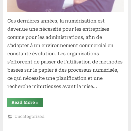
Ces dernières années, la numérisation est
devenue une nécessité pour les entreprises
comme pour les administrations, afin de
s’adapter à un environnement commercial en
constante évolution. Les organisations
s’efforcent de passer de l’utilisation de méthodes
basées sur le papier à des processus numérisés,
ce qui nécessite une planification et une
recherche minutieuses avant la mise…
“Stéphane
Read More
»
Soh
Fonhoué :
« Exploiter
Uncategorized
la
puissance
de
la