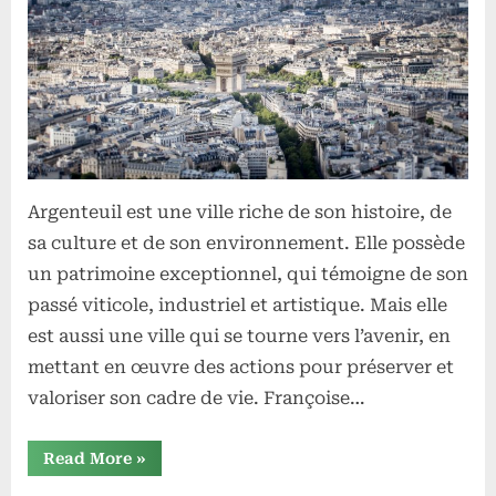
Argenteuil
allie
patrimoine
et
écologie
Argenteuil est une ville riche de son histoire, de
sa culture et de son environnement. Elle possède
un patrimoine exceptionnel, qui témoigne de son
passé viticole, industriel et artistique. Mais elle
est aussi une ville qui se tourne vers l’avenir, en
mettant en œuvre des actions pour préserver et
valoriser son cadre de vie. Françoise…
“Françoise
Read More
»
Inghelaere
: