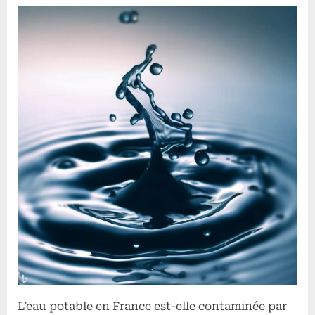
chlorothalonil
R471811,
un
polluant
émergent
dans
l’eau
potable
en
France
L’eau potable en France est-elle contaminée par