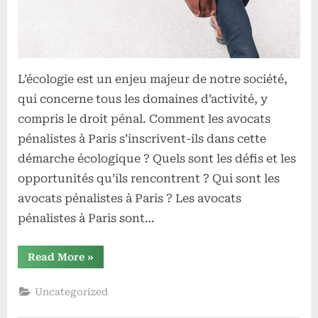
d’actualité
selon
Yassine
Yakouti
L’écologie est un enjeu majeur de notre société,
qui concerne tous les domaines d’activité, y
compris le droit pénal. Comment les avocats
pénalistes à Paris s’inscrivent-ils dans cette
démarche écologique ? Quels sont les défis et les
opportunités qu’ils rencontrent ? Qui sont les
avocats pénalistes à Paris ? Les avocats
pénalistes à Paris sont…
“Les
Read More
»
avocats
pénalistes
parisiens
Uncategorized
et
l’écologie
: