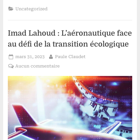
électriques
en
Uncategorized
2023
:
quels
sont
les
Imad Lahoud : L’aéronautique face
modèles
à
surveiller
au défi de la transition écologique
?”
Posted
By
mars 31, 2023
Paule Claudet
on
sur
Aucun commentaire
Imad
Lahoud :
L’aéronautique
face
au
défi
de
la
transition
écologique