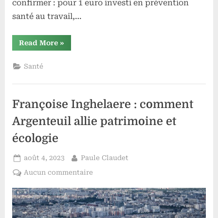
confirmer : pour 1 euro investi en prévention
santé au travail,…
“Médecine
Read More
»
du
travail
:
Santé
l’investissement
vertueux”
Françoise Inghelaere : comment
Argenteuil allie patrimoine et
écologie
Posted
By
août 4, 2023
Paule Claudet
on
sur
Aucun commentaire
Françoise
Inghelaere
:
comment