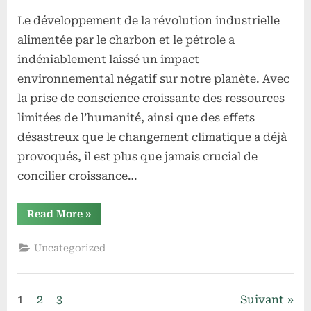
Le développement de la révolution industrielle
alimentée par le charbon et le pétrole a
indéniablement laissé un impact
environnemental négatif sur notre planète. Avec
la prise de conscience croissante des ressources
limitées de l’humanité, ainsi que des effets
désastreux que le changement climatique a déjà
provoqués, il est plus que jamais crucial de
concilier croissance…
“Réaliser
Read More
»
une
transition
énergétique
Uncategorized
écologique
en
conciliant
économie
et
Pagination
1
2
3
Suivant
écologie”