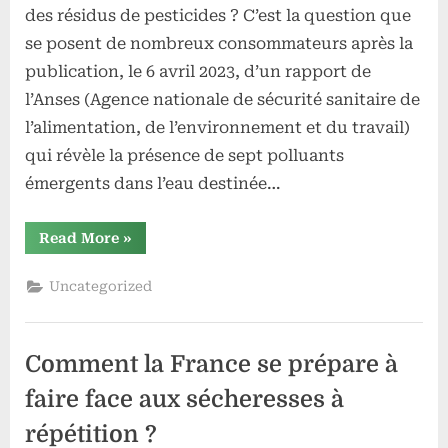
des résidus de pesticides ? C’est la question que
se posent de nombreux consommateurs après la
publication, le 6 avril 2023, d’un rapport de
l’Anses (Agence nationale de sécurité sanitaire de
l’alimentation, de l’environnement et du travail)
qui révèle la présence de sept polluants
émergents dans l’eau destinée…
“Le
Read More
»
chlorothalonil
R471811,
un
Uncategorized
polluant
émergent
dans
l’eau
potable
Comment la France se prépare à
en
France”
faire face aux sécheresses à
répétition ?