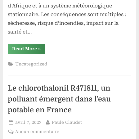
d’Afrique et à un système météorologique
stationnaire. Les conséquences sont multiples :
sécheresse, risque d’incendies, impact sur la
santé et…
“Changement
Read More
»
climatique
:
l’Espagne
Uncategorized
connaît
une
hausse
historique
de
Le chlorothalonil R471811, un
la
température
en
polluant émergent dans l’eau
avril”
potable en France
Posted
By
avril 7, 2023
Paule Claudet
on
sur
Aucun commentaire
Le