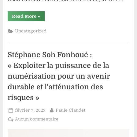
“Imad
Read More
»
Lahoud :
L’aéronautique
face
Uncategorized
au
défi
de
la
transition
Stéphane Soh Fonhoué :
écologique”
« Exploiter la puissance de la
numérisation pour un avenir
durable et l’atténuation des
risques »
Posted
By
février 7, 2023
Paule Claudet
on
sur
Aucun commentaire
Stéphane
Soh