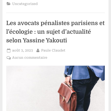
comment
Uncategorized
Argenteuil
allie
patrimoine
et
écologie”
Les avocats pénalistes parisiens et
l’écologie : un sujet d’actualité
selon Yassine Yakouti
Posted
By
août 3, 2023
Paule Claudet
on
sur
Aucun commentaire
Les
avocats
pénalistes
parisiens
et
l’écologie
:
un
sujet