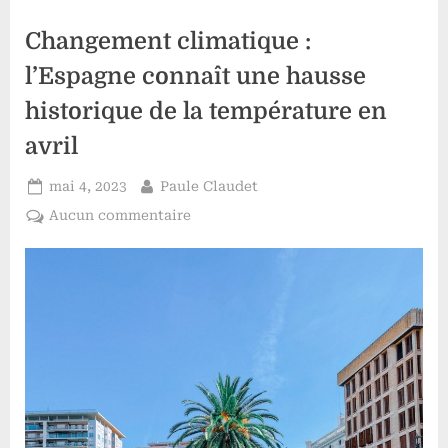
un
sujet
Changement climatique :
d’actualité
selon
Yassine
l’Espagne connaît une hausse
Yakouti”
historique de la température en
avril
Posted
By
mai 4, 2023
Paule Claudet
on
sur
Aucun commentaire
Changement
climatique
:
l’Espagne
connaît
une
hausse
historique
de
la