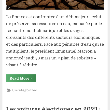
La France est confrontée à un défi majeur : celui
de préserver sa ressource en eau, menacée par le
réchauffement climatique et les usages
croissants des différents secteurs économiques
et des particuliers. Face aux pénuries d’eau qui se
multiplient, le président Emmanuel Macron a
annoncé jeudi 30 mars un « plan de sobriété »
visant à réduire…
“Comment
Read More
»
la
France
se
Uncategorized
prépare
à
faire
face
aux
Les voitures électriques en 2023 :
sécheresses