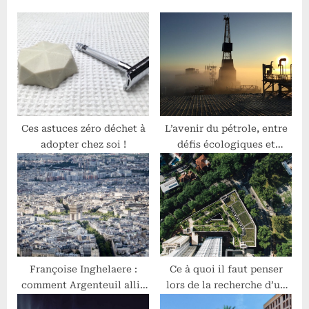
P
s
o
t
s
:
t
:
Ces astuces zéro déchet à
L’avenir du pétrole, entre
adopter chez soi !
défis écologiques et
économiques
Françoise Inghelaere :
Ce à quoi il faut penser
comment Argenteuil allie
lors de la recherche d’un
patrimoine et écologie
toit respectueux de