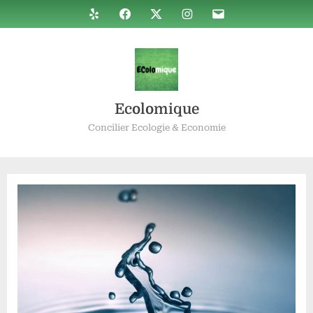
Skip
Yelp
Facebook
Twitter
Instagram
E-
to
mail
content
Ecolomique
Concilier Ecologie & Economie