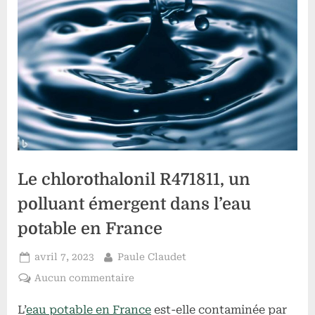
Le chlorothalonil R471811, un
polluant émergent dans l’eau
potable en France
Posted
By
avril 7, 2023
Paule Claudet
on
sur
Aucun commentaire
Le
L’
eau potable en France
est-elle contaminée par
chlorothalonil