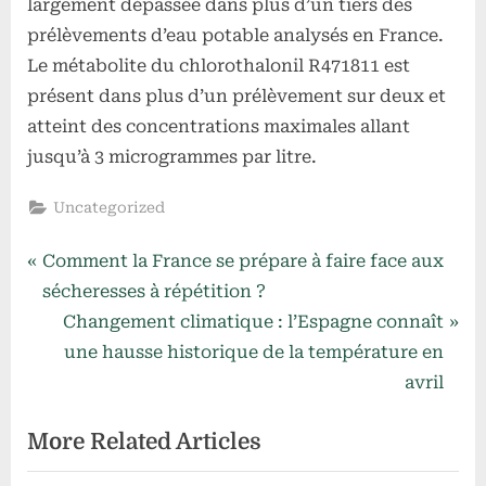
largement dépassée dans plus d’un tiers des
prélèvements d’eau potable analysés en France.
Le métabolite du chlorothalonil R471811 est
présent dans plus d’un prélèvement sur deux et
atteint des concentrations maximales allant
jusqu’à 3 microgrammes par litre.
Uncategorized
Navigation
P
Comment la France se prépare à faire face aux
r
sécheresses à répétition ?
de
e
N
Changement climatique : l’Espagne connaît
l’article
v
e
une hausse historique de la température en
i
x
avril
o
t
More Related Articles
u
P
s
o